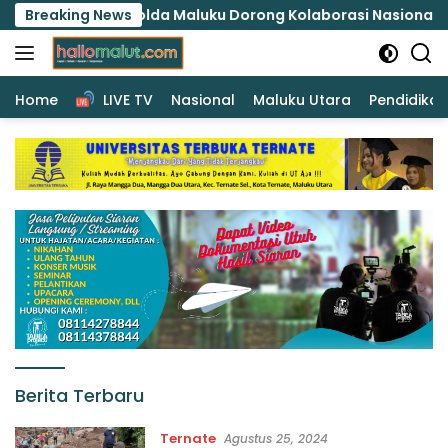
Langsung
Polda Maluku Dorong Kolaborasi Nasional Lindungi Pere
Breaking News
ke
konten
Home
LIVE TV
Nasional
Maluku Utara
Pendidikan
hallomalut.com
Berita Terbaru
–
Menyajikan
Ternate
Agustus 25, 2024