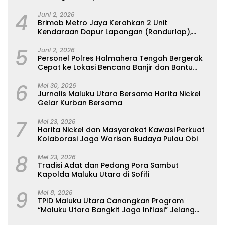
Perempuan Seribu Pulau
4
Juni 2, 2026
Brimob Metro Jaya Kerahkan 2 Unit
Kendaraan Dapur Lapangan (Randurlap),
Bagikan Bantuan Makanan untuk Korban
5
Kebakaran Pasar Jiung
Juni 2, 2026
Personel Polres Halmahera Tengah Bergerak
Cepat ke Lokasi Bencana Banjir dan Bantu
Evakuasi Warga
6
Mei 30, 2026
Jurnalis Maluku Utara Bersama Harita Nickel
Gelar Kurban Bersama
7
Mei 23, 2026
Harita Nickel dan Masyarakat Kawasi Perkuat
Kolaborasi Jaga Warisan Budaya Pulau Obi
8
Mei 23, 2026
Tradisi Adat dan Pedang Pora Sambut
Kapolda Maluku Utara di Sofifi
9
Mei 8, 2026
TPID Maluku Utara Canangkan Program
“Maluku Utara Bangkit Jaga Inflasi” Jelang
Iduladha 2026