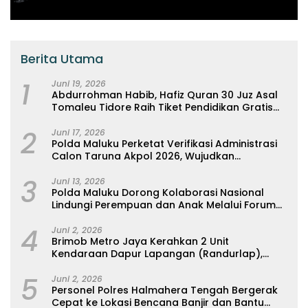
Berita Utama
1
Juni 19, 2026
Abdurrohman Habib, Hafiz Quran 30 Juz Asal
Tomaleu Tidore Raih Tiket Pendidikan Gratis
Ke Universitas Al-Azhar, Kairo Mesir
2
Juni 17, 2026
Polda Maluku Perketat Verifikasi Administrasi
Calon Taruna Akpol 2026, Wujudkan
Rekrutmen Presisi Berbasis Merit
3
Juni 13, 2026
Polda Maluku Dorong Kolaborasi Nasional
Lindungi Perempuan dan Anak Melalui Forum
Perempuan Seribu Pulau
4
Juni 2, 2026
Brimob Metro Jaya Kerahkan 2 Unit
Kendaraan Dapur Lapangan (Randurlap),
Bagikan Bantuan Makanan untuk Korban
5
Kebakaran Pasar Jiung
Juni 2, 2026
Personel Polres Halmahera Tengah Bergerak
Cepat ke Lokasi Bencana Banjir dan Bantu