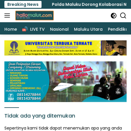
Langsung
Merit
Breaking News
Polda Maluku Dorong Kolaborasi Nasional Lind
ke
konten
Home
LIVE TV
Nasional
Maluku Utara
Pendidikan
Tidak ada yang ditemukan
Sepertinya kami tidak dapat menemukan apa yang anda