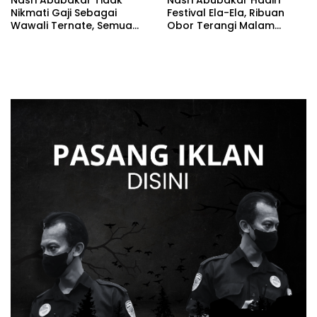
Nasri Abubakar Tidak
Nasri Abubakar Hadiri
Nikmati Gaji Sebagai
Festival Ela-Ela, Ribuan
Wawali Ternate, Semua
Obor Terangi Malam
Diberikan Ke Warga
Ternate
Melalui Yayasan Nasab
Foundation