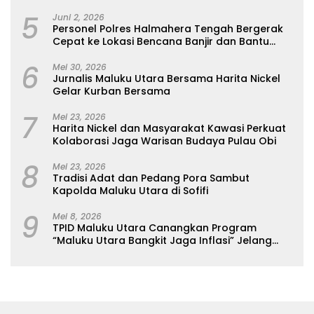
Bagikan Bantuan Makanan untuk Korban
5
Kebakaran Pasar Jiung
Juni 2, 2026
Personel Polres Halmahera Tengah Bergerak
Cepat ke Lokasi Bencana Banjir dan Bantu
Evakuasi Warga
6
Mei 30, 2026
Jurnalis Maluku Utara Bersama Harita Nickel
Gelar Kurban Bersama
7
Mei 23, 2026
Harita Nickel dan Masyarakat Kawasi Perkuat
Kolaborasi Jaga Warisan Budaya Pulau Obi
8
Mei 23, 2026
Tradisi Adat dan Pedang Pora Sambut
Kapolda Maluku Utara di Sofifi
9
Mei 8, 2026
TPID Maluku Utara Canangkan Program
“Maluku Utara Bangkit Jaga Inflasi” Jelang
Iduladha 2026