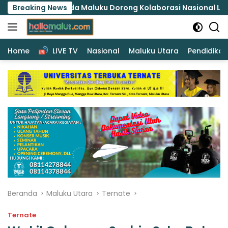
Langsung
Polda Maluku Dorong Kolaborasi Nasional Lindungi Perempu
Breaking News
ke
konten
Home
LIVE TV
Nasional
Maluku Utara
Pendidikan
Beranda
Maluku Utara
Ternate
Ternate