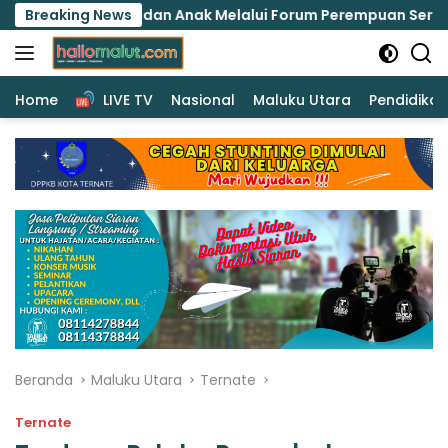
Langsung
uan dan Anak Melalui Forum Perempuan Seribu Pulau
Breaking News
ke
konten
Home
LIVE TV
Nasional
Maluku Utara
Pendidikan
Beranda
Maluku Utara
Ternate
Ternate