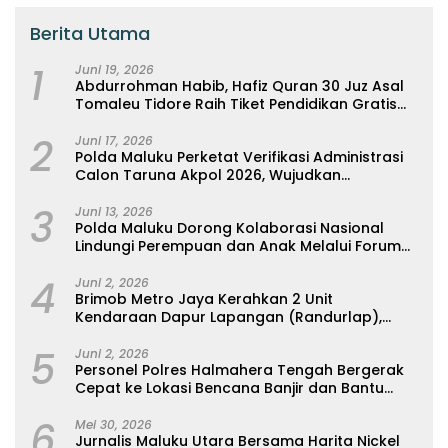
Berita Utama
1
Juni 19, 2026
Abdurrohman Habib, Hafiz Quran 30 Juz Asal
Tomaleu Tidore Raih Tiket Pendidikan Gratis
Ke Universitas Al-Azhar, Kairo Mesir
2
Juni 17, 2026
Polda Maluku Perketat Verifikasi Administrasi
Calon Taruna Akpol 2026, Wujudkan
Rekrutmen Presisi Berbasis Merit
3
Juni 13, 2026
Polda Maluku Dorong Kolaborasi Nasional
Lindungi Perempuan dan Anak Melalui Forum
Perempuan Seribu Pulau
4
Juni 2, 2026
Brimob Metro Jaya Kerahkan 2 Unit
Kendaraan Dapur Lapangan (Randurlap),
Bagikan Bantuan Makanan untuk Korban
5
Kebakaran Pasar Jiung
Juni 2, 2026
Personel Polres Halmahera Tengah Bergerak
Cepat ke Lokasi Bencana Banjir dan Bantu
Evakuasi Warga
6
Mei 30, 2026
Jurnalis Maluku Utara Bersama Harita Nickel