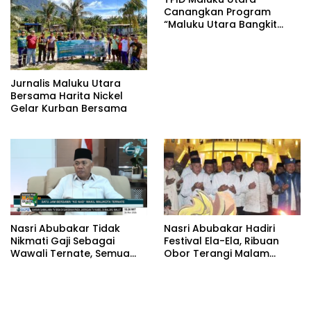
Canangkan Program
“Maluku Utara Bangkit
Jaga Inflasi” Jelang
Iduladha 2026
Jurnalis Maluku Utara
Bersama Harita Nickel
Gelar Kurban Bersama
Nasri Abubakar Tidak
Nasri Abubakar Hadiri
Nikmati Gaji Sebagai
Festival Ela-Ela, Ribuan
Wawali Ternate, Semua
Obor Terangi Malam
Diberikan Ke Warga
Ternate
Melalui Yayasan Nasab
Foundation