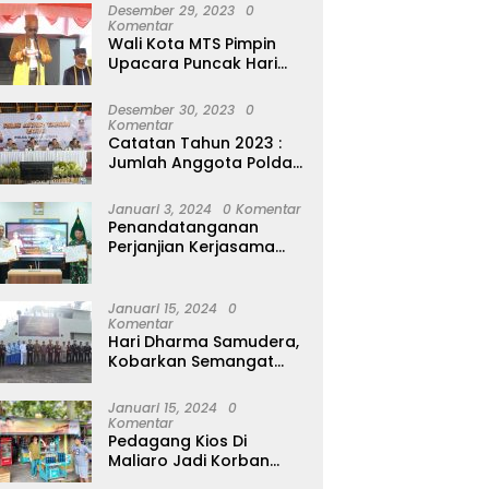
Perempuan Seribu Pulau
Desember 29, 2023
0
Komentar
Wali Kota MTS Pimpin
Upacara Puncak Hari
Jadi Ternate Ke 773,
Ajak Masyarakat Hidup
Desember 30, 2023
0
Bersih
Komentar
Catatan Tahun 2023 :
Jumlah Anggota Polda
Malut Naik 5% Tapi 20
Orang Dipecat
Januari 3, 2024
0 Komentar
Penandatanganan
Perjanjian Kerjasama
Polda Malut dan Kodam
XVI/Pattimura
Januari 15, 2024
0
Komentar
Hari Dharma Samudera,
Kobarkan Semangat
Pertempuran Prajurit
Jalasena Yang
Januari 15, 2024
0
Tangguh, Profesional
Komentar
dan Modern
Pedagang Kios Di
Maliaro Jadi Korban
Peredaran Uang Palsu