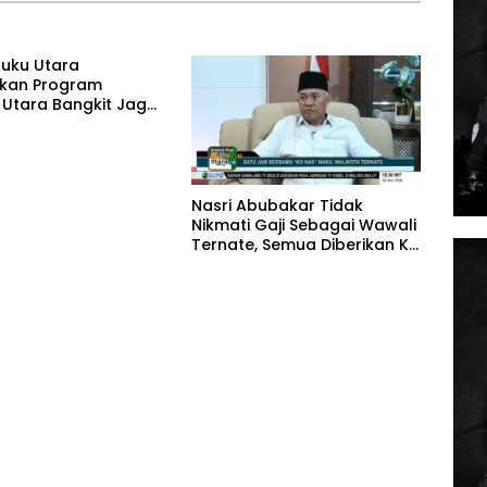
luku Utara
kan Program
 Utara Bangkit Jaga
 Jelang Iduladha
Nasri Abubakar Tidak
Nikmati Gaji Sebagai Wawali
Ternate, Semua Diberikan Ke
Warga Melalui Yayasan
Nasab Foundation