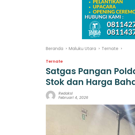
Beranda
Maluku Utara
Ternate
Ternate
Satgas Pangan Pold
Stok dan Harga Bah
Redaksi
Februari 4, 2026