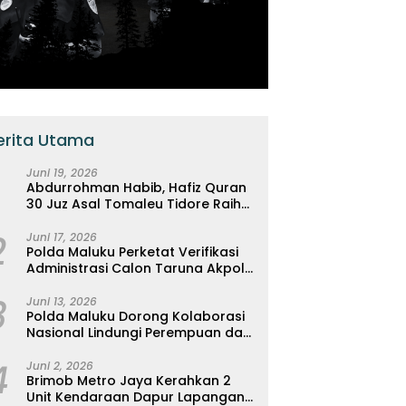
erita Utama
Juni 19, 2026
Abdurrohman Habib, Hafiz Quran
30 Juz Asal Tomaleu Tidore Raih
Tiket Pendidikan Gratis Ke
2
Universitas Al-Azhar, Kairo Mesir
Juni 17, 2026
Polda Maluku Perketat Verifikasi
Administrasi Calon Taruna Akpol
2026, Wujudkan Rekrutmen Presisi
3
Berbasis Merit
Juni 13, 2026
Polda Maluku Dorong Kolaborasi
Nasional Lindungi Perempuan dan
Anak Melalui Forum Perempuan
4
Seribu Pulau
Juni 2, 2026
Brimob Metro Jaya Kerahkan 2
Unit Kendaraan Dapur Lapangan