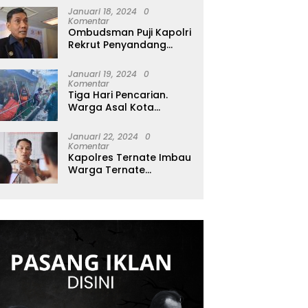
Januari 18, 2024
0
Komentar
Ombudsman Puji Kapolri
Rekrut Penyandang
Disabilitas Jadi Polisi: Itu
Luar Biasa!
Januari 19, 2024
0
Komentar
Tiga Hari Pencarian.
Warga Asal Kota
Makassar Di Temukan
MD di Perairan Tidore
Januari 22, 2024
0
Komentar
Kapolres Ternate Imbau
Warga Ternate
Waspada Cuaca Ekstrim