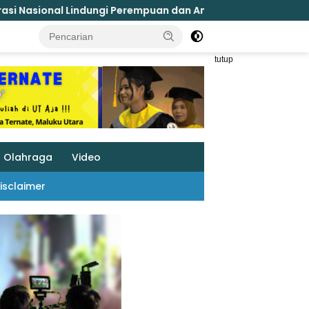
empuan dan Anak Melalui Forum Perempuan Seribu Pulau
tutup
Olahraga
Video
isclaimer