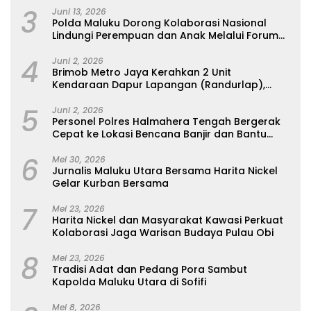
3
Juni 13, 2026
Polda Maluku Dorong Kolaborasi Nasional
Lindungi Perempuan dan Anak Melalui Forum
Perempuan Seribu Pulau
4
Juni 2, 2026
Brimob Metro Jaya Kerahkan 2 Unit
Kendaraan Dapur Lapangan (Randurlap),
Bagikan Bantuan Makanan untuk Korban
5
Kebakaran Pasar Jiung
Juni 2, 2026
Personel Polres Halmahera Tengah Bergerak
Cepat ke Lokasi Bencana Banjir dan Bantu
Evakuasi Warga
6
Mei 30, 2026
Jurnalis Maluku Utara Bersama Harita Nickel
Gelar Kurban Bersama
7
Mei 23, 2026
Harita Nickel dan Masyarakat Kawasi Perkuat
Kolaborasi Jaga Warisan Budaya Pulau Obi
8
Mei 23, 2026
Tradisi Adat dan Pedang Pora Sambut
Kapolda Maluku Utara di Sofifi
Mei 8, 2026