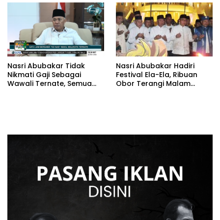
Nasri Abubakar Tidak
Nasri Abubakar Hadiri
Nikmati Gaji Sebagai
Festival Ela-Ela, Ribuan
Wawali Ternate, Semua
Obor Terangi Malam
Diberikan Ke Warga
Ternate
Melalui Yayasan Nasab
Foundation