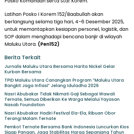
Posko Komandan serta Staf Korem.
Latihan Posko I Korem 152/Baabullah akan
berlangsung selama tiga hari, 4–6 Desember 2025,
untuk memantapkan kesiapan personel, logistik, dan
SOP dalam menghadapi bencana banjir di wilayah
Maluku Utara.
(Pen152)
Berita Terkait
Jurnalis Maluku Utara Bersama Harita Nickel Gelar
Kurban Bersama
TPID Maluku Utara Canangkan Program “Maluku Utara
Bangkit Jaga Inflasi” Jelang Iduladha 2026
Nasri Abubakar Tidak Nikmati Gaji Sebagai Wawali
Ternate, Semua Diberikan Ke Warga Melalui Yayasan
Nasab Foundation
Nasri Abubakar Hadiri Festival Ela-Ela, Ribuan Obor
Terangi Malam Ternate
Pemkot Ternate Bersama Bank Indonesia Luncurkan Kios
Sigap Pangan, Jaga Stabilitas Harga Sepanjang Tahun