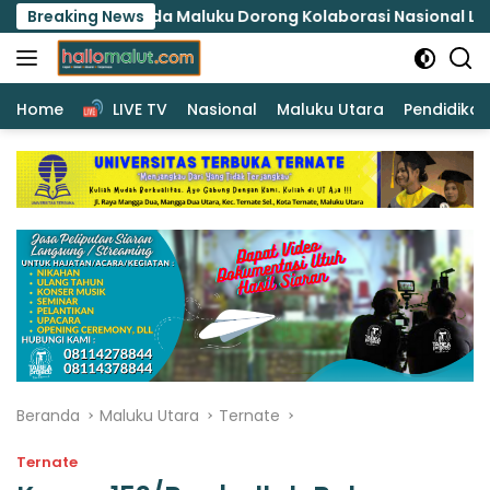
Langsung
Polda Maluku Dorong Kolaborasi Nasional Lindungi Perempu
Breaking News
ke
konten
Home
LIVE TV
Nasional
Maluku Utara
Pendidikan
Beranda
Maluku Utara
Ternate
Ternate