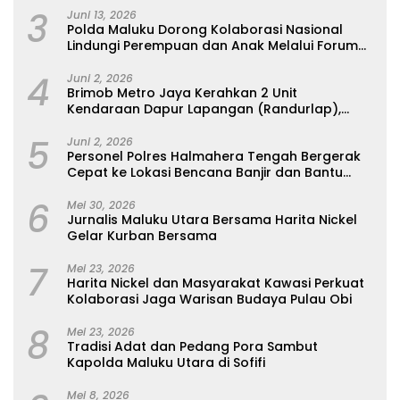
3
Juni 13, 2026
Polda Maluku Dorong Kolaborasi Nasional
Lindungi Perempuan dan Anak Melalui Forum
Perempuan Seribu Pulau
4
Juni 2, 2026
Brimob Metro Jaya Kerahkan 2 Unit
Kendaraan Dapur Lapangan (Randurlap),
Bagikan Bantuan Makanan untuk Korban
5
Kebakaran Pasar Jiung
Juni 2, 2026
Personel Polres Halmahera Tengah Bergerak
Cepat ke Lokasi Bencana Banjir dan Bantu
Evakuasi Warga
6
Mei 30, 2026
Jurnalis Maluku Utara Bersama Harita Nickel
Gelar Kurban Bersama
7
Mei 23, 2026
Harita Nickel dan Masyarakat Kawasi Perkuat
Kolaborasi Jaga Warisan Budaya Pulau Obi
8
Mei 23, 2026
Tradisi Adat dan Pedang Pora Sambut
Kapolda Maluku Utara di Sofifi
Mei 8, 2026