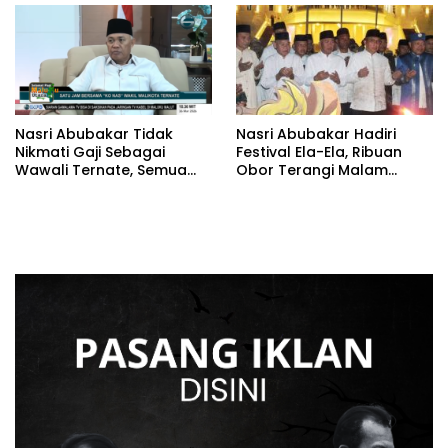
Nasri Abubakar Tidak
Nasri Abubakar Hadiri
Nikmati Gaji Sebagai
Festival Ela-Ela, Ribuan
Wawali Ternate, Semua
Obor Terangi Malam
Diberikan Ke Warga
Ternate
Melalui Yayasan Nasab
Foundation