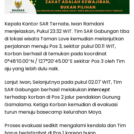
Kepala Kantor SAR Ternate, Iwan Ramdani
menjelaskan, Pukul 23.32 WIT. Tim SAR Gabungan tiba
di lokasi wisata Taman Love kemudian melanjutkan
perjalanan menuju Pos 3, sekitar pukul 00.11 WIT,
Korban berhasil di temukan pada koordinat
0°48’10.00″N / 127°20’45.00″E sekitar Pos 3 oleh Tim
aju yang lebih dulu naik.
Lanjut Iwan, Selanjutnya pada pukul 02.07 WIT, Tim
SAR Gabungan berhasil melakukan
intercept
terhadap korban di Pos 2 jalur pendakian Gunung
Gamalama. Ketiga Korban kemudian di evakuasi
turun menuju basecamp kelurahan Moya.
Proses evakuasi sedikit mengalami kendala dan Tim
harus beristirahat di Pos 1 karena hujan