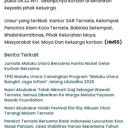
pukul 08.32 WIT. Selanjutnya korban di serahkan
kepada pihak keluarga.
Unsur yang terlibat. Kantor SAR Ternate, Kelompok
Pencinta Alam Kota Ternate, Babinsa Setempat,
Bhabinkamtibnas, Pihak Kelurahan Moya,
Masyarakat Kel. Moya Dan Keluarga korban.
(HM55)
Berita Terkait
Jurnalis Maluku Utara Bersama Harita Nickel Gelar
Kurban Bersama
TPID Maluku Utara Canangkan Program “Maluku Utara
Bangkit Jaga Inflasi” Jelang Iduladha 2026
Nasri Abubakar Tidak Nikmati Gaji Sebagai Wawali
Ternate, Semua Diberikan Ke Warga Melalui Yayasan
Nasab Foundation
Nasri Abubakar Hadiri Festival Ela-Ela, Ribuan Obor
Terangi Malam Ternate
Pemkot Ternate Bersama Bank Indonesia Luncurkan Kios
Sigap Pangan, Jaga Stabilitas Harga Sepanjang Tahun