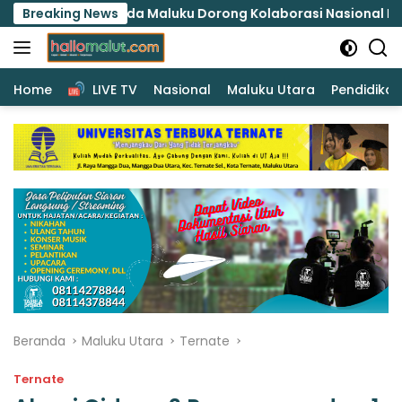
Langsung
Polda Maluku Dorong Kolaborasi Nasional Lindungi Peremp
Breaking News
ke
konten
Home
LIVE TV
Nasional
Maluku Utara
Pendidikan
Beranda
Maluku Utara
Ternate
Ternate