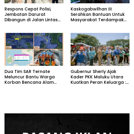
Respons Cepat Polisi,
Kaskogabwilhan III
Jembatan Darurat
Serahkan Bantuan Untuk
Dibangun di Jalan Lintas
Masyarakat Terdampak
Ibu Utara–Loloda
Bencana Banjir Halmahera
Barat
Dua Tim SAR Ternate
Gubernur Sherly Ajak
Meluncur Bantu Warga
Kader PKK Maluku Utara
Korban Bencana Alam
Kuatkan Peran Keluarga :
Banjir Halmahera Barat
“Perubahan Dimulai dari
Rumah”