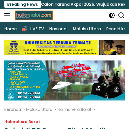
Langsung
si Calon Taruna Akpol 2026, Wujudkan Rekrutmen Presisi Berb
Breaking News
ke
konten
Home
LIVE TV
Nasional
Maluku Utara
Pendidikan
Beranda
Maluku Utara
Halmahera Barat
Halmahera Barat