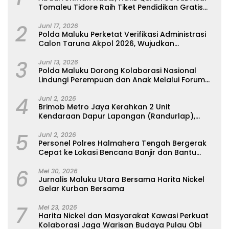
Tomaleu Tidore Raih Tiket Pendidikan Gratis
Ke Universitas Al-Azhar, Kairo Mesir
2
Juni 17, 2026
Polda Maluku Perketat Verifikasi Administrasi
Calon Taruna Akpol 2026, Wujudkan
Rekrutmen Presisi Berbasis Merit
3
Juni 13, 2026
Polda Maluku Dorong Kolaborasi Nasional
Lindungi Perempuan dan Anak Melalui Forum
Perempuan Seribu Pulau
4
Juni 2, 2026
Brimob Metro Jaya Kerahkan 2 Unit
Kendaraan Dapur Lapangan (Randurlap),
Bagikan Bantuan Makanan untuk Korban
5
Kebakaran Pasar Jiung
Juni 2, 2026
Personel Polres Halmahera Tengah Bergerak
Cepat ke Lokasi Bencana Banjir dan Bantu
Evakuasi Warga
6
Mei 30, 2026
Jurnalis Maluku Utara Bersama Harita Nickel
Gelar Kurban Bersama
7
Mei 23, 2026
Harita Nickel dan Masyarakat Kawasi Perkuat
Kolaborasi Jaga Warisan Budaya Pulau Obi