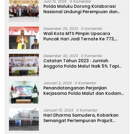
Juni 13, 2026
0 Komentar
Polda Maluku Dorong Kolaborasi
Nasional Lindungi Perempuan dan
Anak Melalui Forum Perempuan
Seribu Pulau
Desember 29, 2023
0 Komentar
Wali Kota MTS Pimpin Upacara
Puncak Hari Jadi Ternate Ke 773,
Ajak Masyarakat Hidup Bersih
Desember 30, 2023
0 Komentar
Catatan Tahun 2023 : Jumlah
Anggota Polda Malut Naik 5% Tapi
20 Orang Dipecat
Januari 3, 2024
0 Komentar
Penandatanganan Perjanjian
Kerjasama Polda Malut dan Kodam
XVI/Pattimura
Januari 15, 2024
0 Komentar
Hari Dharma Samudera, Kobarkan
Semangat Pertempuran Prajurit
Jalasena Yang Tangguh, Profesional
dan Modern