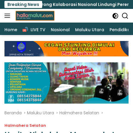
Langsung
olaborasi Nasional Lindungi Perempuan dan Anak Melalui F
Breaking News
ke
konten
Home
LIVE TV
Nasional
Maluku Utara
Pendidikan
Beranda
Maluku Utara
Halmahera Selatan
Halmahera Selatan