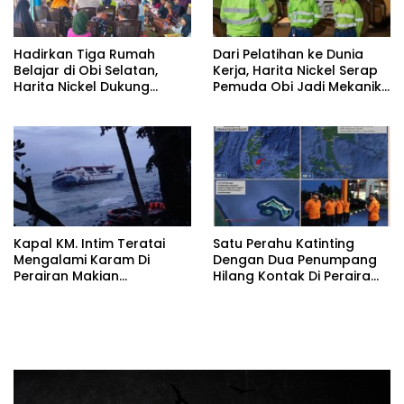
Hadirkan Tiga Rumah
Dari Pelatihan ke Dunia
Belajar di Obi Selatan,
Kerja, Harita Nickel Serap
Harita Nickel Dukung
Pemuda Obi Jadi Mekanik
Peningkatan SDM Lokal
Tambang
Kapal KM. Intim Teratai
Satu Perahu Katinting
Mengalami Karam Di
Dengan Dua Penumpang
Perairan Makian
Hilang Kontak Di Perairam
Kabupaten Halmahera
Desa Kuwo Halmahera
Selatan
Selatan