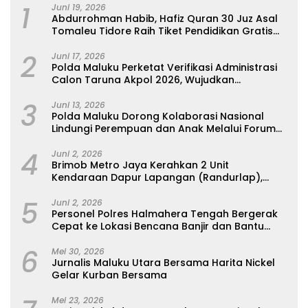
1
Juni 19, 2026
Abdurrohman Habib, Hafiz Quran 30 Juz Asal
Tomaleu Tidore Raih Tiket Pendidikan Gratis
Ke Universitas Al-Azhar, Kairo Mesir
2
Juni 17, 2026
Polda Maluku Perketat Verifikasi Administrasi
Calon Taruna Akpol 2026, Wujudkan
Rekrutmen Presisi Berbasis Merit
3
Juni 13, 2026
Polda Maluku Dorong Kolaborasi Nasional
Lindungi Perempuan dan Anak Melalui Forum
Perempuan Seribu Pulau
4
Juni 2, 2026
Brimob Metro Jaya Kerahkan 2 Unit
Kendaraan Dapur Lapangan (Randurlap),
Bagikan Bantuan Makanan untuk Korban
5
Kebakaran Pasar Jiung
Juni 2, 2026
Personel Polres Halmahera Tengah Bergerak
Cepat ke Lokasi Bencana Banjir dan Bantu
Evakuasi Warga
6
Mei 30, 2026
Jurnalis Maluku Utara Bersama Harita Nickel
Gelar Kurban Bersama
Mei 23, 2026