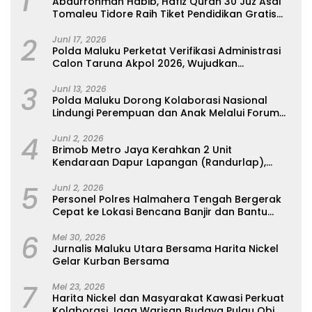
1
Abdurrohman Habib, Hafiz Quran 30 Juz Asal
Tomaleu Tidore Raih Tiket Pendidikan Gratis
Ke Universitas Al-Azhar, Kairo Mesir
2
Juni 17, 2026
Polda Maluku Perketat Verifikasi Administrasi
Calon Taruna Akpol 2026, Wujudkan
Rekrutmen Presisi Berbasis Merit
3
Juni 13, 2026
Polda Maluku Dorong Kolaborasi Nasional
Lindungi Perempuan dan Anak Melalui Forum
Perempuan Seribu Pulau
4
Juni 2, 2026
Brimob Metro Jaya Kerahkan 2 Unit
Kendaraan Dapur Lapangan (Randurlap),
Bagikan Bantuan Makanan untuk Korban
5
Kebakaran Pasar Jiung
Juni 2, 2026
Personel Polres Halmahera Tengah Bergerak
Cepat ke Lokasi Bencana Banjir dan Bantu
Evakuasi Warga
6
Mei 30, 2026
Jurnalis Maluku Utara Bersama Harita Nickel
Gelar Kurban Bersama
7
Mei 23, 2026
Harita Nickel dan Masyarakat Kawasi Perkuat
Kolaborasi Jaga Warisan Budaya Pulau Obi