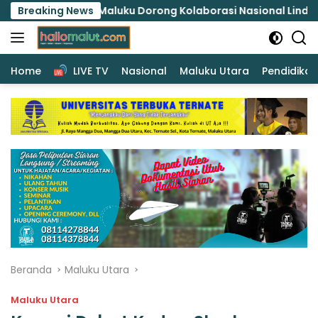
Langsung
da Maluku Dorong Kolaborasi Nasional Lindungi Perempuan d
Breaking News
ke
konten
Home
LIVE TV
Nasional
Maluku Utara
Pendidikan
Beranda
Maluku Utara
Maluku Utara