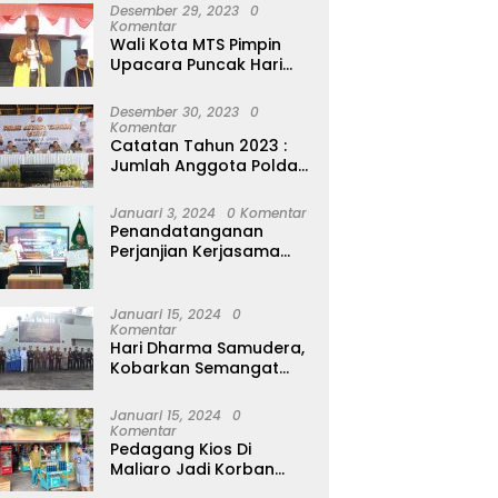
Perempuan Seribu Pulau
Desember 29, 2023
0
Komentar
Wali Kota MTS Pimpin
Upacara Puncak Hari
Jadi Ternate Ke 773,
Ajak Masyarakat Hidup
Desember 30, 2023
0
Bersih
Komentar
Catatan Tahun 2023 :
Jumlah Anggota Polda
Malut Naik 5% Tapi 20
Orang Dipecat
Januari 3, 2024
0 Komentar
Penandatanganan
Perjanjian Kerjasama
Polda Malut dan Kodam
XVI/Pattimura
Januari 15, 2024
0
Komentar
Hari Dharma Samudera,
Kobarkan Semangat
Pertempuran Prajurit
Jalasena Yang
Januari 15, 2024
0
Tangguh, Profesional
Komentar
dan Modern
Pedagang Kios Di
Maliaro Jadi Korban
Peredaran Uang Palsu