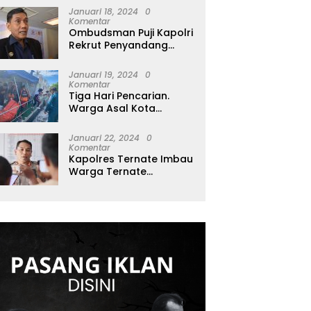
Januari 18, 2024
0
Komentar
Ombudsman Puji Kapolri
Rekrut Penyandang
Disabilitas Jadi Polisi: Itu
Luar Biasa!
Januari 19, 2024
0
Komentar
Tiga Hari Pencarian.
Warga Asal Kota
Makassar Di Temukan
MD di Perairan Tidore
Januari 22, 2024
0
Komentar
Kapolres Ternate Imbau
Warga Ternate
Waspada Cuaca Ekstrim