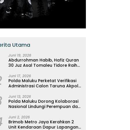
erita Utama
Juni 19, 2026
Abdurrohman Habib, Hafiz Quran
30 Juz Asal Tomaleu Tidore Raih
Tiket Pendidikan Gratis Ke
2
Universitas Al-Azhar, Kairo Mesir
Juni 17, 2026
Polda Maluku Perketat Verifikasi
Administrasi Calon Taruna Akpol
2026, Wujudkan Rekrutmen Presisi
3
Berbasis Merit
Juni 13, 2026
Polda Maluku Dorong Kolaborasi
Nasional Lindungi Perempuan dan
Anak Melalui Forum Perempuan
4
Seribu Pulau
Juni 2, 2026
Brimob Metro Jaya Kerahkan 2
Unit Kendaraan Dapur Lapangan